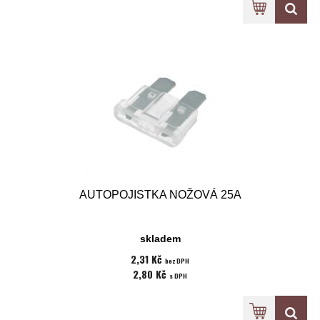
AUTOPOJISTKA NOŽOVÁ 25A
skladem
2,31 Kč
bez DPH
2,80 Kč
s DPH