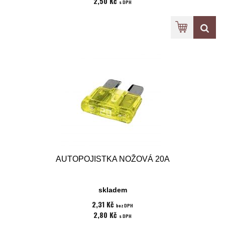
2,50 Kč
s DPH
AUTOPOJISTKA NOŽOVÁ 20A
skladem
2,31 Kč
bez DPH
2,80 Kč
s DPH