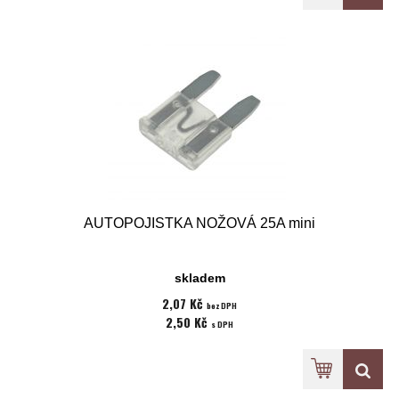
AUTOPOJISTKA NOŽOVÁ 25A mini
skladem
2,07 Kč
bez DPH
2,50 Kč
s DPH