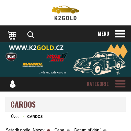
MENU
KATEGORIE
CARDOS
Úvod
CARDOS
Seřadit podle:
Název
Cena
Datum přidání