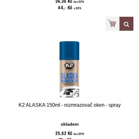
36,36 Kč
bez DPH
44,- Kč
s DPH
K2 ALASKA 150ml - rozmrazovač oken - spray
skladem
25,62 Kč
bez DPH