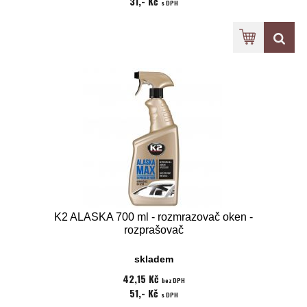
31,- Kč
s DPH
K2 ALASKA 700 ml - rozmrazovač oken -
rozprašovač
skladem
42,15 Kč
bez DPH
51,- Kč
s DPH