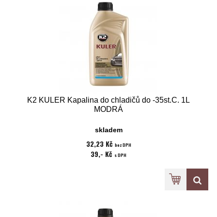
K2 KULER Kapalina do chladičů do -35st.C. 1L
MODRÁ
skladem
32,23 Kč
bez DPH
39,- Kč
s DPH