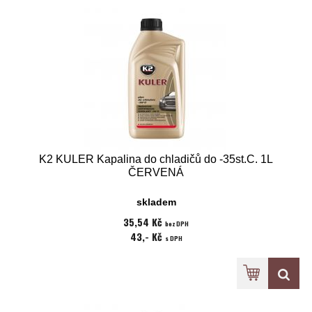
K2 KULER Kapalina do chladičů do -35st.C. 1L
ČERVENÁ
skladem
35,54 Kč
bez DPH
43,- Kč
s DPH