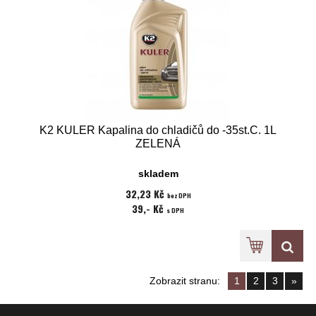
K2 KULER Kapalina do chladičů do -35st.C. 1L
ZELENÁ
skladem
32,23 Kč
bez DPH
39,- Kč
s DPH
Zobrazit stranu:
1
2
3
»