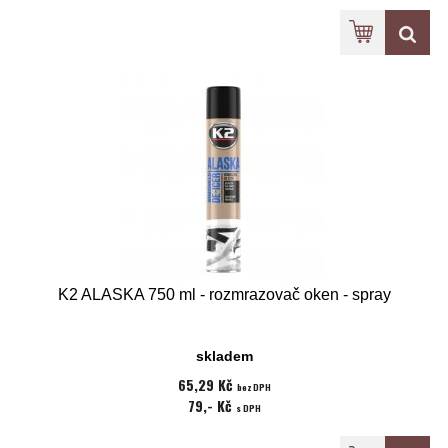
K2 ALASKA 750 ml - rozmrazovač oken - spray
skladem
65,29 Kč
bez DPH
79,- Kč
s DPH