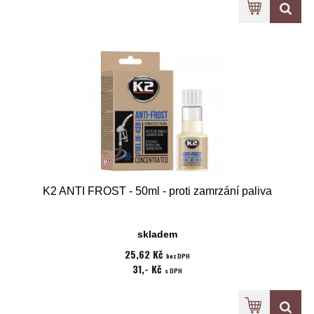
K2 ANTI FROST - 50ml - proti zamrzání paliva
skladem
25,62 Kč
bez DPH
31,- Kč
s DPH