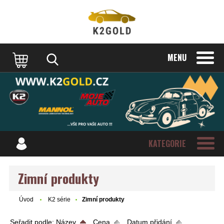
MENU
KATEGORIE
Zimní produkty
Úvod
K2 série
Zimní produkty
Seřadit podle:
Název
Cena
Datum přidání