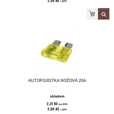
2,50 Kč
s DPH
AUTOPOJISTKA NOŽOVÁ 20A
skladem
2,31 Kč
bez DPH
2,80 Kč
s DPH