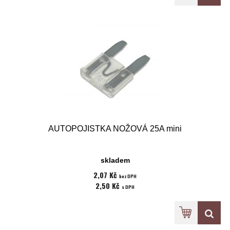
AUTOPOJISTKA NOŽOVÁ 25A mini
skladem
2,07 Kč
bez DPH
2,50 Kč
s DPH