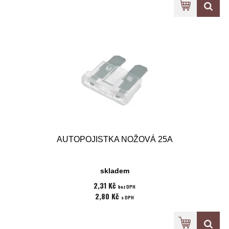
AUTOPOJISTKA NOŽOVÁ 25A
skladem
2,31 Kč
bez DPH
2,80 Kč
s DPH