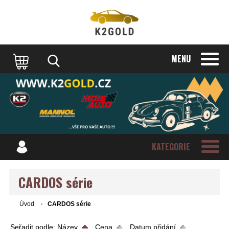
MENU
KATEGORIE
CARDOS série
Úvod
CARDOS série
Seřadit podle:
Název
Cena
Datum přidání