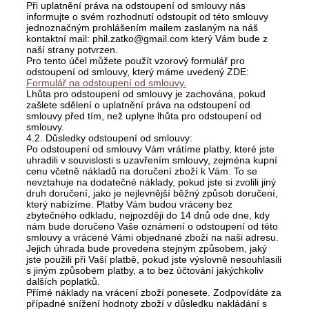
Při uplatnění práva na odstoupení od smlouvy nás
informujte o svém rozhodnutí odstoupit od této smlouvy
jednoznačným prohlášením mailem zaslaným na náš
kontaktní mail: phil.zatko@gmail.com který Vám bude z
naší strany potvrzen.
Pro tento účel můžete použít vzorový formulář pro
odstoupení od smlouvy, který máme uvedený ZDE:
Formulář na odstoupení od smlouvy.
Lhůta pro odstoupení od smlouvy je zachována, pokud
zašlete sdělení o uplatnění práva na odstoupení od
smlouvy před tím, než uplyne lhůta pro odstoupení od
smlouvy.
4.2. Důsledky odstoupení od smlouvy:
Po odstoupení od smlouvy Vám vrátíme platby, které jste
uhradili v souvislosti s uzavřením smlouvy, zejména kupní
cenu včetně nákladů na doručení zboží k Vám. To se
nevztahuje na dodatečné náklady, pokud jste si zvolili jiný
druh doručení, jako je nejlevnější běžný způsob doručení,
který nabízíme. Platby Vám budou vráceny bez
zbytečného odkladu, nejpozději do 14 dnů ode dne, kdy
nám bude doručeno Vaše oznámení o odstoupení od této
smlouvy a vrácené Vámi objednané zboží na naši adresu.
Jejich úhrada bude provedena stejným způsobem, jaký
jste použili při Vaší platbě, pokud jste výslovně nesouhlasili
s jiným způsobem platby, a to bez účtování jakýchkoliv
dalších poplatků.
Přímé náklady na vrácení zboží ponesete. Zodpovídáte za
případné snížení hodnoty zboží v důsledku nakládání s