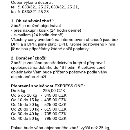
Odbor výkonu dozoru .
tel. č. 033/321 25 27, 033/321 25 21,
fax č. 033/321 25 23
1. Objednávání zboží:
Zboží je možné objednávat:
- přes nákupní košík (24 hodin denně)
- e-mailem (24 hodin denně)
Všechny ceny uvedené na internetovém obchodě jsou bez
DPH a s DPH, jsme plátci DPH. Kromě poštovného k nim
již nejsou připočítány žádné další poplatky.
2. Doručení zboží:
Zboží je zasíláno prostřednictvím kurýrní přepravní
společnosti na dobírku do 48 hodin. K celkové ceně
objednávky Vám bude přičteno poštovné podle váhy
objednaného zboží.
Přepravní společnost EXPRESS ONE
:
Do 5 kg - 295,00 CZK
Od 5 do 10 kg - 345,00 CZK
Od 10 do 15 kg - 435,00 CZK
Od 15 do 20 kg - 525,00 CZK
Od 20 do 30 kg - 615,00 CZK
Od 30 do 40 kg - 705,00 CZK
Od 40 do 50 kg - 795,00 CZK
Pokud bude váha objednaného zboží vyšší než 25 kg,