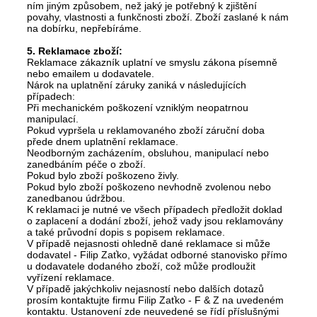
ním jiným způsobem, než jaký je potřebný k zjištění
povahy, vlastnosti a funkčnosti zboží. Zboží zaslané k nám
na dobírku, nepřebíráme.
5. Reklamace zboží:
Reklamace zákazník uplatní ve smyslu zákona písemně
nebo emailem u dodavatele.
Nárok na uplatnění záruky zaniká v následujících
případech:
Při mechanickém poškození vzniklým neopatrnou
manipulací.
Pokud vypršela u reklamovaného zboží záruční doba
přede dnem uplatnění reklamace.
Neodborným zacházením, obsluhou, manipulací nebo
zanedbáním péče o zboží.
Pokud bylo zboží poškozeno živly.
Pokud bylo zboží poškozeno nevhodně zvolenou nebo
zanedbanou údržbou.
K reklamaci je nutné ve všech případech předložit doklad
o zaplacení a dodání zboží, jehož vady jsou reklamovány
a také průvodní dopis s popisem reklamace.
V případě nejasnosti ohledně dané reklamace si může
dodavatel - Filip Zaťko, vyžádat odborné stanovisko přímo
u dodavatele dodaného zboží, což může prodloužit
vyřízení reklamace.
V případě jakýchkoliv nejasností nebo dalších dotazů
prosím kontaktujte firmu Filip Zaťko - F & Z na uvedeném
kontaktu. Ustanovení zde neuvedené se řídí příslušnými