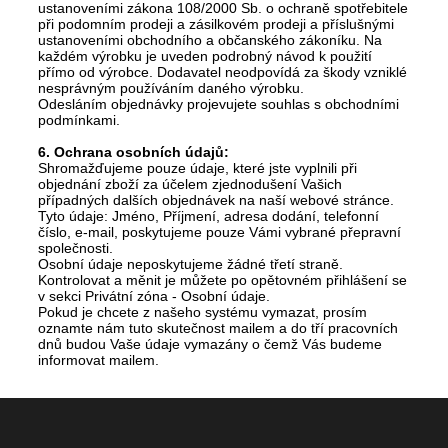
ustanoveními zákona 108/2000 Sb. o ochraně spotřebitele
při podomním prodeji a zásilkovém prodeji a příslušnými
ustanoveními obchodního a občanského zákoníku. Na
každém výrobku je uveden podrobný návod k použití
přímo od výrobce. Dodavatel neodpovídá za škody vzniklé
nesprávným používáním daného výrobku.
Odesláním objednávky projevujete souhlas s obchodními
podmínkami.
6. Ochrana osobních údajů:
Shromažďujeme pouze údaje, které jste vyplnili při
objednání zboží za účelem zjednodušení Vašich
případných dalších objednávek na naší webové stránce.
Tyto údaje: Jméno, Příjmení, adresa dodání, telefonní
číslo, e-mail, poskytujeme pouze Vámi vybrané přepravní
společnosti.
Osobní údaje neposkytujeme žádné třetí straně.
Kontrolovat a měnit je můžete po opětovném přihlášení se
v sekci Privátní zóna - Osobní údaje.
Pokud je chcete z našeho systému vymazat, prosím
oznamte nám tuto skutečnost mailem a do tří pracovních
dnů budou Vaše údaje vymazány o čemž Vás budeme
informovat mailem.