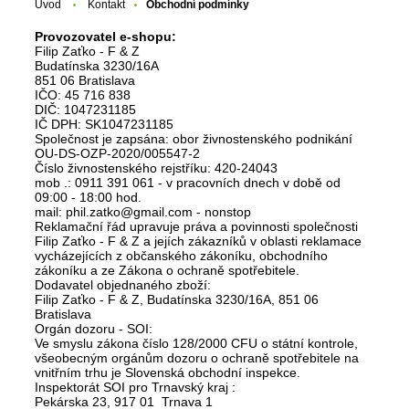
Úvod
Kontakt
Obchodní podmínky
Provozovatel e-shopu:
Filip Zaťko - F & Z
Budatínska 3230/16A
851 06 Bratislava
IČO: 45 716 838
DIČ: 1047231185
IČ DPH: SK1047231185
Společnost je zapsána: obor živnostenského podnikání
OU-DS-OZP-2020/005547-2
Číslo živnostenského rejstříku: 420-24043
mob .: 0911 391 061 - v pracovních dnech v době od
09:00 - 18:00 hod.
mail: phil.zatko@gmail.com - nonstop
Reklamační řád upravuje práva a povinnosti společnosti
Filip Zaťko - F & Z a jejích zákazníků v oblasti reklamace
vycházejících z občanského zákoníku, obchodního
zákoníku a ze Zákona o ochraně spotřebitele.
Dodavatel objednaného zboží:
Filip Zaťko - F & Z, Budatínska 3230/16A, 851 06
Bratislava
Orgán dozoru - SOI:
Ve smyslu zákona číslo 128/2000 CFU o státní kontrole,
všeobecným orgánům dozoru o ochraně spotřebitele na
vnitřním trhu je Slovenská obchodní inspekce.
Inspektorát SOI pro Trnavský kraj :
Pekárska 23, 917 01 Trnava 1