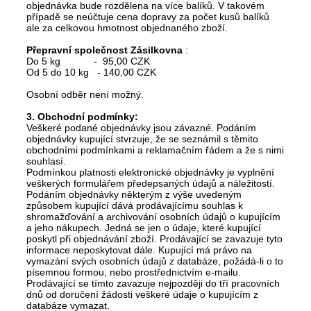
objednávka bude rozdělena na více balíků. V takovém
případě se neúčtuje cena dopravy za počet kusů balíků
ale za celkovou hmotnost objednaného zboží.
Přepravní společnost Zásilkovna
:
Do 5 kg - 95,00 CZK
Od 5 do 10 kg - 140,00 CZK
Osobní odběr není možný.
3. Obchodní podmínky:
Veškeré podané objednávky jsou závazné. Podáním
objednávky kupující stvrzuje, že se seznámil s těmito
obchodními podmínkami a reklamačním řádem a že s nimi
souhlasí.
Podmínkou platnosti elektronické objednávky je vyplnění
veškerých formulářem předepsaných údajů a náležitostí.
Podáním objednávky některým z výše uvedeným
způsobem kupující dává prodávajícímu souhlas k
shromažďování a archivování osobních údajů o kupujícím
a jeho nákupech. Jedná se jen o údaje, které kupující
poskytl při objednávání zboží. Prodávající se zavazuje tyto
informace neposkytovat dále. Kupující má právo na
vymazání svých osobních údajů z databáze, požádá-li o to
písemnou formou, nebo prostřednictvím e-mailu.
Prodávající se tímto zavazuje nejpozději do tří pracovních
dnů od doručení žádosti veškeré údaje o kupujícím z
databáze vymazat.