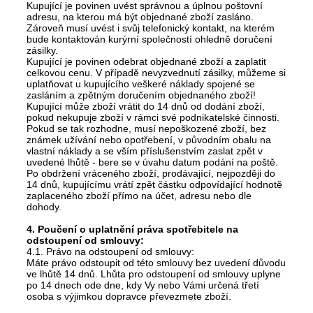
Kupující je povinen uvést správnou a úplnou poštovní
adresu, na kterou má být objednané zboží zasláno.
Zároveň musí uvést i svůj telefonický kontakt, na kterém
bude kontaktován kurýrní společností ohledně doručení
zásilky.
Kupující je povinen odebrat objednané zboží a zaplatit
celkovou cenu. V případě nevyzvednutí zásilky, můžeme si
uplatňovat u kupujícího veškeré náklady spojené se
zasláním a zpětným doručením objednaného zboží!
Kupující může zboží vrátit do 14 dnů od dodání zboží,
pokud nekupuje zboží v rámci své podnikatelské činnosti.
Pokud se tak rozhodne, musí nepoškozené zboží, bez
známek užívání nebo opotřebení, v původním obalu na
vlastní náklady a se vším příslušenstvím zaslat zpět v
uvedené lhůtě - bere se v úvahu datum podání na poště.
Po obdržení vráceného zboží, prodávající, nejpozději do
14 dnů, kupujícímu vrátí zpět částku odpovídající hodnotě
zaplaceného zboží přímo na účet, adresu nebo dle
dohody.
4. Poučení o uplatnění práva spotřebitele na
odstoupení od smlouvy:
4.1. Právo na odstoupení od smlouvy:
Máte právo odstoupit od této smlouvy bez uvedení důvodu
ve lhůtě 14 dnů. Lhůta pro odstoupení od smlouvy uplyne
po 14 dnech ode dne, kdy Vy nebo Vámi určená třetí
osoba s výjimkou dopravce převezmete zboží.