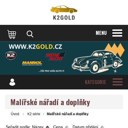
MENU
KATEGORIE
Malířské nářadí a doplňky
Úvod
K2 série
Malířské nářadí a doplňky
Seřadit podle:
Název
Cena
Datum přidání