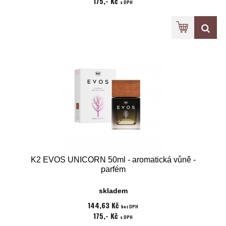
175,- Kč
s DPH
K2 EVOS UNICORN 50ml - aromatická vůně -
parfém
skladem
144,63 Kč
bez DPH
175,- Kč
s DPH