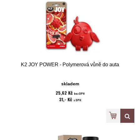
K2 JOY POWER - Polymerová vůně do auta
skladem
25,62 Kč
bez DPH
31,- Kč
s DPH