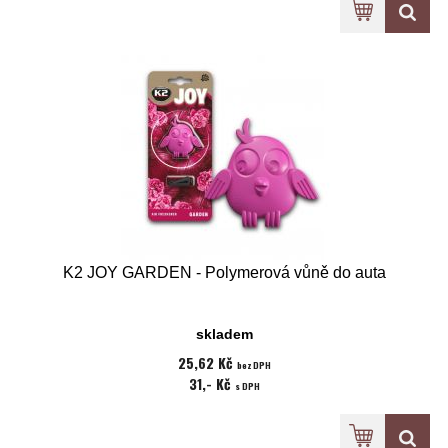
K2 JOY GARDEN - Polymerová vůně do auta
skladem
25,62 Kč
bez DPH
31,- Kč
s DPH