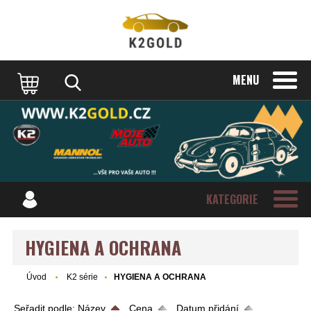
MENU
KATEGORIE
HYGIENA A OCHRANA
Úvod
K2 série
HYGIENA A OCHRANA
Seřadit podle:
Název
Cena
Datum přidání