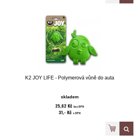
K2 JOY LIFE - Polymerová vůně do auta
skladem
25,62 Kč
bez DPH
31,- Kč
s DPH