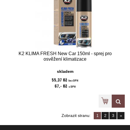
K2 KLIMA FRESH New Car 150ml - sprej pro
osvěžení klimatizace
skladem
55,37 Kč
bez DPH
67,- Kč
s DPH
Zobrazit stranu:
1
2
3
»