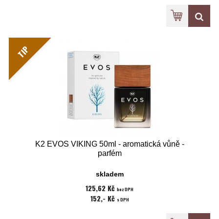
TIP
K2 EVOS VIKING 50ml - aromatická vůně -
parfém
skladem
125,62 Kč
bez DPH
152,- Kč
s DPH