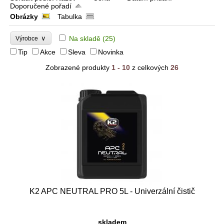
Doporučené pořadí
Obrázky
Tabulka
∨
Na skladě
(25)
Výrobce
Tip
Akce
Sleva
Novinka
Zobrazené produkty
1 - 10
z celkových
26
K2 APC NEUTRAL PRO 5L - Univerzální čistič
skladem