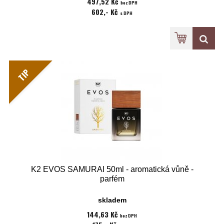
497,52 Kč
bez DPH
602,- Kč
s DPH
TIP
K2 EVOS SAMURAI 50ml - aromatická vůně -
parfém
skladem
144,63 Kč
bez DPH