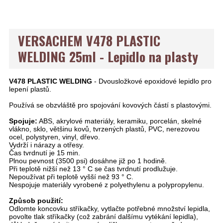
VERSACHEM V478 PLASTIC
WELDING 25ml - Lepidlo na plasty
V478 PLASTIC WELDING
- Dvousložkové epoxidové lepidlo pro
lepení plastů.
Používá se obzvláště pro spojování kovových částí s plastovými.
Spojuje:
ABS, akrylové materiály, keramiku, porcelán, skelné
vlákno, sklo, většinu kovů, tvrzených plastů, PVC, nerezovou
ocel, polystyren, vinyl, dřevo.
Vydrží i nárazy a otřesy.
Čas tvrdnutí je 15 min.
Plnou pevnost (3500 psi) dosáhne již po 1 hodině.
Při teplotě nižší než 13 ° C se čas tvrdnutí prodlužuje.
Nepoužívat při teplotě vyšší než 93 ° C.
Nespojuje materiály vyrobené z polyethylenu a polypropylenu.
Způsob použití:
Odlomte koncovku stříkačky, vytlačte potřebné množství lepidla,
povolte tlak stříkačky (což zabrání dalšímu vytékání lepidla),