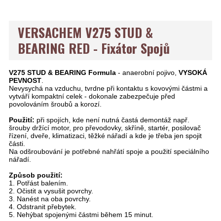
VERSACHEM V275 STUD &
BEARING RED - Fixátor Spojů
V275 STUD & BEARING Formula
- anaerobní pojivo,
VYSOKÁ
PEVNOST
.
Nevysychá na vzduchu, tvrdne při kontaktu s kovovými částmi a
vytváří kompaktní celek - dokonale zabezpečuje před
povolováním šroubů a korozí.
Použití:
při spojích, kde není nutná častá demontáž např.
šrouby držící motor, pro převodovky, skříně, startér, posilovač
řízení, dveře, klimatizaci, těžké nářadí a kde je třeba jen spojit
části.
Na odšroubování je potřebné nahřátí spoje a použití speciálního
nářadí.
Způsob použití:
1. Potřást balením.
2. Očistit a vysušit povrchy.
3. Nanést na oba povrchy.
4. Odstranit přebytek.
5. Nehýbat spojenými částmi během 15 minut.