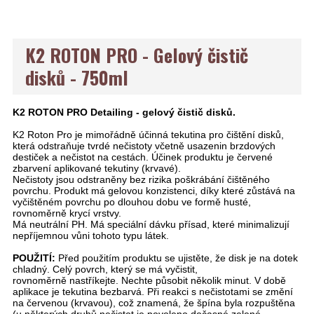
K2 ROTON PRO - Gelový čistič
disků - 750ml
K2 ROTON PRO Detailing - gelový čistič disků.
K2 Roton Pro je mimořádně účinná tekutina pro čištění disků,
která odstraňuje tvrdé nečistoty včetně usazenin brzdových
destiček a nečistot na cestách. Účinek produktu je červené
zbarvení aplikované tekutiny (krvavé).
Nečistoty jsou odstraněny bez rizika poškrábání čištěného
povrchu. Produkt má gelovou konzistenci, díky které zůstává na
vyčištěném povrchu po dlouhou dobu ve formě husté,
rovnoměrně krycí vrstvy.
Má neutrální PH. Má speciální dávku přísad, které minimalizují
nepříjemnou vůni tohoto typu látek.
POUŽITÍ:
Před použitím produktu se ujistěte, že disk je na dotek
chladný. Celý povrch, který se má vyčistit,
rovnoměrně nastříkejte. Nechte působit několik minut. V době
aplikace je tekutina bezbarvá. Při reakci s nečistotami se změní
na červenou (krvavou), což znamená, že špína byla rozpuštěna