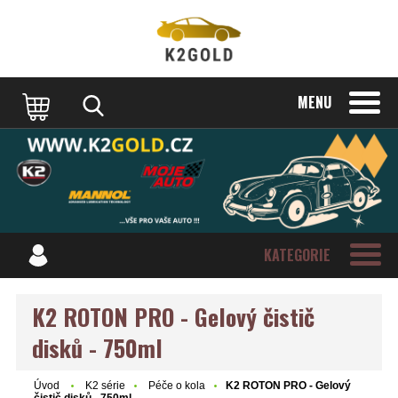
MENU
KATEGORIE
K2 ROTON PRO - Gelový čistič
disků - 750ml
Úvod
K2 série
Péče o kola
K2 ROTON PRO - Gelový
čistič disků - 750ml