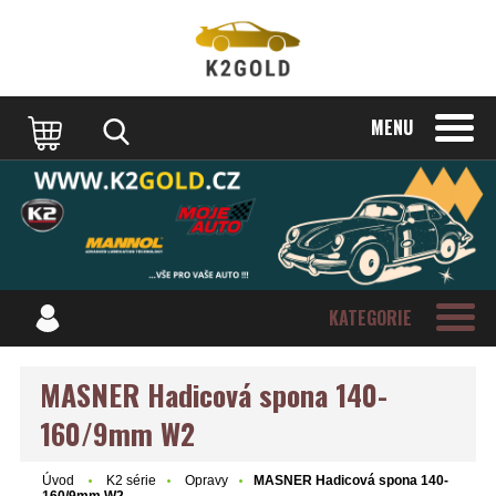
MENU
KATEGORIE
MASNER Hadicová spona 140-
160/9mm W2
Úvod
K2 série
Opravy
MASNER Hadicová spona 140-
160/9mm W2