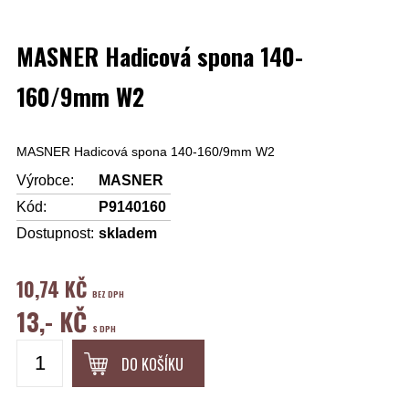
MASNER Hadicová spona 140-
160/9mm W2
MASNER Hadicová spona 140-160/9mm W2
Výrobce:
MASNER
Kód:
P9140160
Dostupnost:
skladem
10,74 KČ
BEZ DPH
13,- KČ
S DPH
DO KOŠÍKU