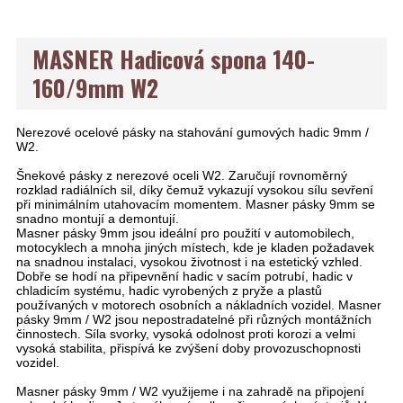
MASNER Hadicová spona 140-
160/9mm W2
Nerezové ocelové pásky na stahování gumových hadic 9mm /
W2.
Šnekové pásky z nerezové oceli W2. Zaručují rovnoměrný
rozklad radiálních sil, díky čemuž vykazují vysokou sílu sevření
při minimálním utahovacím momentem. Masner pásky 9mm se
snadno montují a demontují.
Masner pásky 9mm jsou ideální pro použití v automobilech,
motocyklech a mnoha jiných místech, kde je kladen požadavek
na snadnou instalaci, vysokou životnost i na estetický vzhled.
Dobře se hodí na připevnění hadic v sacím potrubí, hadic v
chladicím systému, hadic vyrobených z pryže a plastů
používaných v motorech osobních a nákladních vozidel. Masner
pásky 9mm / W2 jsou nepostradatelné při různých montážních
činnostech. Síla svorky, vysoká odolnost proti korozi a velmi
vysoká stabilita, přispívá ke zvýšení doby provozuschopnosti
vozidel.
Masner pásky 9mm / W2 využijeme i na zahradě na připojení