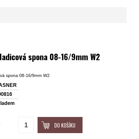
adicová spona 08-16/9mm W2
vá spona 08-16/9mm W2
ASNER
90816
kladem
H
DO KOŠÍKU