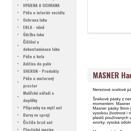
HYGIENA A OCHRANA
Péče o interiér vozidla
Ochrana laku
ERLA - vůně
Údržba laku
Čištění a
dekontaminace laku
Péče o kola
Aditiva do paliv
SHERON - Produkty
MASNER Had
Péče o motorový
prostor
Nerezové ocelové p
Malířské nářadí a
Šnekové pásky z nere
doplňky
momentem. Masner p
Přípravky na mytí aut
Masner pásky 9mm js
vysokou životnost i 
Barvy ve spreji
plastů používaných 
Čističe brzd aut
svorky, vysoká odoln
Plastická maziva