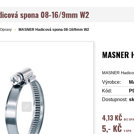
icová spona 08-16/9mm W2
Opravy
MASNER Hadicová spona 08-16/9mm W2
MASNER H
MASNER Hadico
Výrobce:
M
Kód:
P
Dostupnost:
s
4,13 KČ
BEZ DP
5,- KČ
S DPH