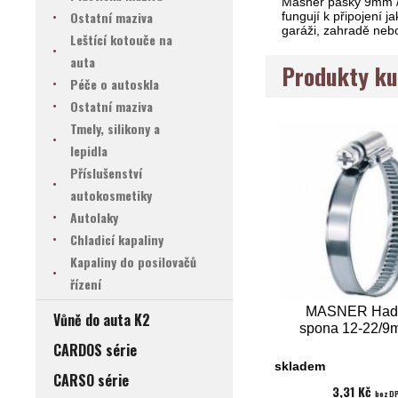
Masner pásky 9mm / 
Ostatní maziva
fungují k připojení 
garáži, zahradě nebo
Leštící kotouče na
auta
Produkty ku
Péče o autoskla
Ostatní maziva
Tmely, silikony a
lepidla
Příslušenství
autokosmetiky
Autolaky
Chladicí kapaliny
Kapaliny do posilovačů
řízení
MASNER Hadi
Vůně do auta K2
spona 12-22/
CARDOS série
skladem
CARSO série
3,31 Kč
bez D