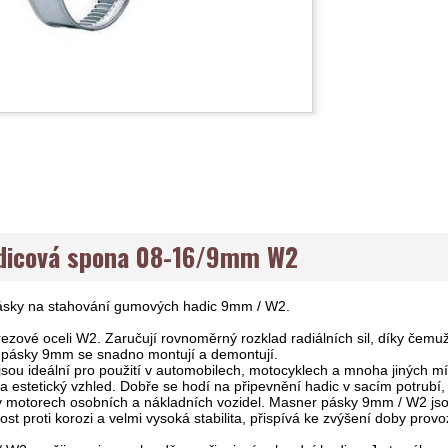
icová spona 08-16/9mm W2
ásky na stahování gumových hadic 9mm / W2.
zové oceli W2. Zaručují rovnoměrný rozklad radiálních sil, díky čemu
ásky 9mm se snadno montují a demontují.
ou ideální pro použití v automobilech, motocyklech a mnoha jiných mí
na estetický vzhled. Dobře se hodí na připevnění hadic v sacím potrubí
v motorech osobních a nákladních vozidel. Masner pásky 9mm / W2 jsou
ost proti korozi a velmi vysoká stabilita, přispívá ke zvýšení doby prov