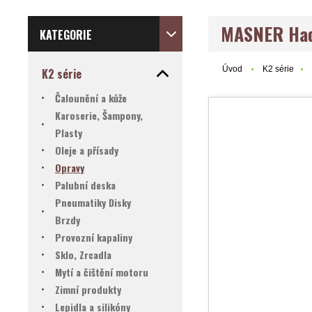
MASNER Had
KATEGORIE
Úvod
K2 série
K2 série
Čalounění a kůže
Karoserie, Šampony,
Plasty
Oleje a přísady
Opravy
Palubní deska
Pneumatiky Disky
Brzdy
Provozní kapaliny
Sklo, Zrcadla
Mytí a čištění motoru
Zimní produkty
Lepidla a silikóny