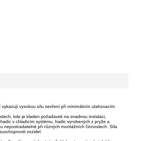
ž vykazují vysokou sílu sevření při minimálním utahovacím
stech, kde je kladen požadavek na snadnou instalaci,
, hadic v chladicím systému, hadic vyrobených z pryže a
 nepostradatelné při různých montážních činnostech. Síla
ozuschopnosti vozidel.