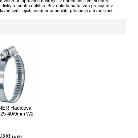
á volba při opravách nástrojů. V domácnosti velmi dobře
tředivky a mnoho dalších. Bez ohledu na to, zda pracujete v
ě kvůli jejich snadnému použití, přesnosti a trvanlivosti.
ER Hadicová
 25-40/9mm W2
,13 Kč
bez DPH