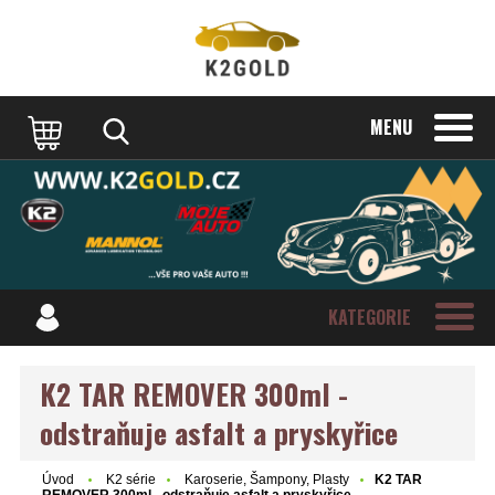
MENU
KATEGORIE
K2 TAR REMOVER 300ml -
odstraňuje asfalt a pryskyřice
Úvod
K2 série
Karoserie, Šampony, Plasty
K2 TAR
REMOVER 300ml - odstraňuje asfalt a pryskyřice