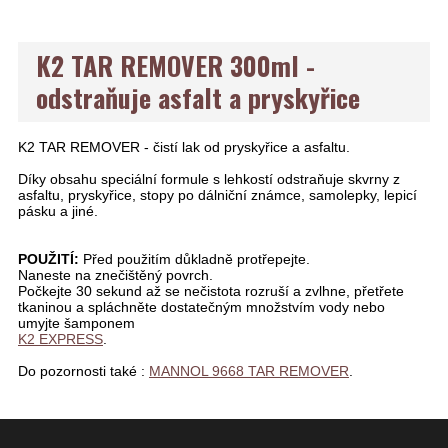
K2 TAR REMOVER 300ml -
odstraňuje asfalt a pryskyřice
K2 TAR REMOVER - čistí lak od pryskyřice a asfaltu.
Díky obsahu speciální formule s lehkostí odstraňuje skvrny z
asfaltu, pryskyřice, stopy po dálniční známce, samolepky, lepicí
pásku a jiné.
POUŽITÍ:
Před použitím důkladně protřepejte.
Naneste na znečištěný povrch.
Počkejte 30 sekund až se nečistota rozruší a zvlhne, přetřete
tkaninou a spláchněte dostatečným množstvím vody nebo
umyjte šamponem
K2 EXPRESS
.
Do pozornosti také :
MANNOL 9668 TAR REMOVER
.